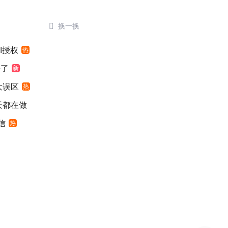

换一换
I授权
热
来了
新
大误区
热
天都在做
信
热