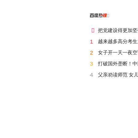


把党建设得更加坚
1
越来越多高分考生
2
女子开一天一夜空
3
打破国外垄断！中
4
父亲劝读师范 女