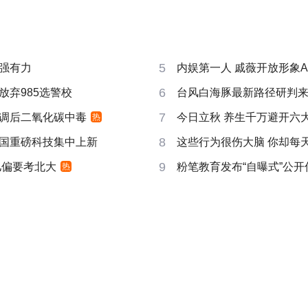
5
强有力
内娱第一人 戚薇开放形象A
6
放弃985选警校
台风白海豚最新路径研判
7
调后二氧化碳中毒
今日立秋 养生千万避开六
热
8
国重磅科技集中上新
这些行为很伤大脑 你却每
9
儿偏要考北大
粉笔教育发布“自曝式”公开
热