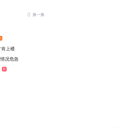

换一换
热
元才肯上楼
医情况危急
江
新