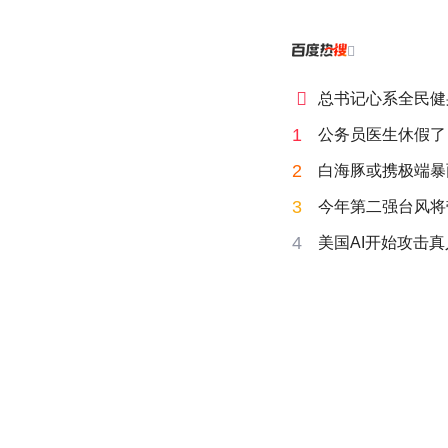


总书记心系全民健
1
公务员医生休假了
2
白海豚或携极端暴
3
今年第二强台风将
4
美国AI开始攻击