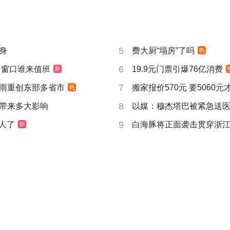
5
身
费大厨“塌房”了吗
热
6
 窗口谁来值班
19.9元门票引爆76亿消费
新
7
雨重创东部多省市
搬家报价570元 要5060
热
8
带来多大影响
以媒：穆杰塔巴被紧急送
9
真人了
白海豚将正面袭击贯穿浙
新